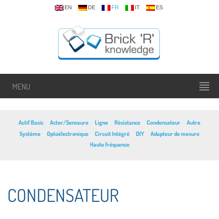
EN
DE
FR
IT
ES
MENU
Actif Basic
Actor/Senseure
Ligne
Rèsistance
Condensateur
Autre
Système
Optoélectronique
Circuit Intégré
DIY
Adapteur de mesure
Haute fréquence
CONDENSATEUR