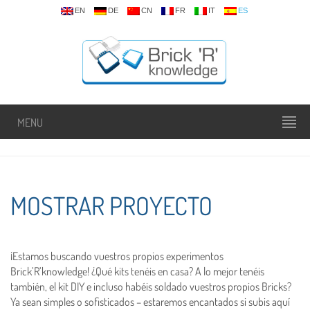
EN
DE
CN
FR
IT
ES
MENU
MOSTRAR PROYECTO
¡Estamos buscando vuestros propios experimentos
Brick’R’knowledge! ¿Qué kits tenéis en casa? A lo mejor tenéis
también, el kit DIY e incluso habéis soldado vuestros propios Bricks?
Ya sean simples o sofisticados – estaremos encantados si subis aquí