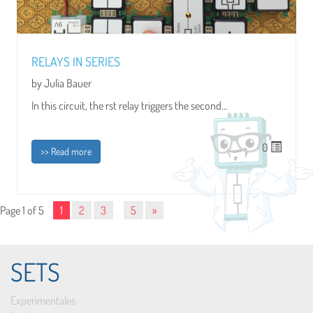
RELAYS IN SERIES
by Julia Bauer
In this circuit, the rst relay triggers the second...
0
>> Read more
Page 1 of 5
1
2
3
…
5
»
SETS
Experimentales