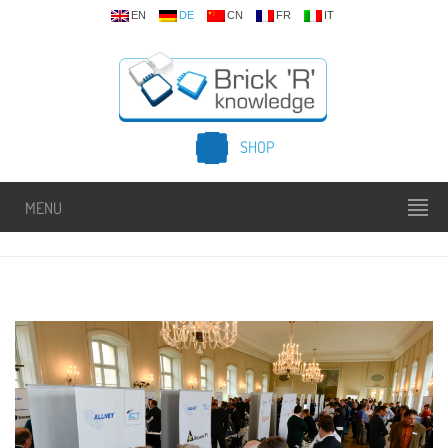
EN
DE
CN
FR
IT
SHOP
MENU