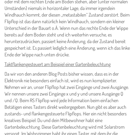
oder mit dem rechten Ende am Boden stehen, aber (unter normalen
Umständen) niemals in horizontaler Lage, da immer irgendein
Windhauch kommt, der diesen „metastabilen“ Zustand zerstört. Beim
Flipflop ist das dann natürlich kein Windhauch, sondern ein kleiner
Unterschied in der Bauart o.Ä. Wenn nun das rechte Ende der Wippe
bereits auf dem Boden steht und ich weiterhin versuche, es
herunterzudrücken, passiert keine Änderung, da der Zustand bereit
gespeichert ist. Es passiert lediglich eine Änderung, wenn ich das linke
Ende der Wippe nach unten drücke.
Taktflankengesteuert am Beispiel einer Gartenbeleuchtung
Da wir von den anderen Blog Posts bisher wissen, dass es in der
Elektronik nie besonders einfach ist, wird es nun komplizierter.
Nehmen wir an, unser Flipflop hat zwei Eingänge und zwei Ausgänge.
Wir nennen unsere zwei Eingänge x und y und unsere Ausgänge Q
und /Q. Beim RS Flipflop wird jede Information beim einfachen
Betätigen eines Tasters direkt weitergegeben. Nun gibt es aber auch
zustands- und flankengesteuerte Flipflops. Hier ein nicht besonders
kreatives Beispiel: Du und dein Mitbewohner habt eine
Gartenbeleuchtung. Diese Gartenbeleuchtung wird mit Solarstrom
versorgt. Im Wohnzimmer habt ihr einen Taster, mit dem ihr die