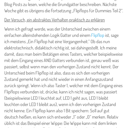
Blog Posts zu lesen, welche die Grundgatter beschreiben. Nächste
Woche gibt es übrigens die Fortsetzung „Flipflops für Dummies Teil 2“.
Der Versuch, ein abstraktes Verhalten praktisch zu erklären
Wenn ich gefragt werde, was der Unterschied zwischen einem
einfachen alleinstehenden Logik Gatter und einem
Flipflop
ist, sage
ich meistens „Ein Flipflop hat eine Vergangenheit.“ Ob das nun
elektrotechnisch, didaktisch richtig ist, sei dahingestellt. Ich meine
damit, dass man beim Betätigen eines Tasters, welcher beispielsweise
mit dem Eingang eines AND Gatters verbunden ist, genau weiß was
passiert, selbst wenn man den vorherigen Zustand nicht kennt. Der
Unterschied beim Flipflop ist also, dass es sich den vorherigen
Zustand gemerkt hat und nicht wieder in einen Anfangszustand
zurück springt. Wenn ich also Taster 1, welcher mit dem Eingang eines
Flipflops verbunden ist, drücke, kann ich nicht sagen, was passiert
(beispielswiese LED 1 leuchtet auf, LED 1 geht aus, LED 1 bleibt
leuchten oder LED 1 bleibt aus), wenn ich den vorherigen Zustand
nicht kenne. Ein Flipflop kann also 1 Bit speichern: Soll auf gut
deutsch heißen, es kann sich entweder „1“ oder „0“ merken. Relativ
üblich ist das Beispiel einer Wippe: Die Wippe kann mit dem linken