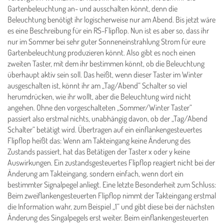
Gartenbeleuchtung an- und ausschalten könnt, denn die
Beleuchtung benötigt ihr logischerweise nur am Abend. Bis jetzt wäre
es eine Beschreibung für ein RS-Flipflop. Nun ist es aber so, dass ihr
nur im Sommer bei sehr guter Sonneneinstrahlung Strom für eure
Gartenbeleuchtung produzieren könnt. Also gibt es noch einen
zweiten Taster, mit dem ihr bestimmen könnt, ob die Beleuchtung
überhaupt aktiv sein soll. Das heißt, wenn dieser Taster im Winter
ausgeschalten ist, könnt ihr am „Tag/Abend“ Schalter so viel
herumdrücken, wie ihr wollt, aber die Beleuchtung wird nicht
angehen. Ohne den vorgeschalteten „Sommer/Winter Taster“
passiert also erstmal nichts, unabhängig davon, ob der „Tag/Abend
Schalter“ betätigt wird. Übertragen auf ein einflankengesteuertes
Flipflop heißt das: Wenn am Takteingang keine Änderung des
Zustands passiert, hat das Betätigen der Taster x oder y keine
Auswirkungen. Ein zustandsgesteuertes Flipflop reagiert nicht bei der
Änderung am Takteingang, sondern einfach, wenn dort ein
bestimmter Signalpegel anliegt. Eine letzte Besonderheit zum Schluss:
Beim zweiflankengesteuerten Flipflop nimmt der Takteingang erstmal
die Information wahr, zum Beispiel „1“ und gibt diese bei der nächsten
Änderung des Singalpegels erst weiter. Beim einflankengesteuerten