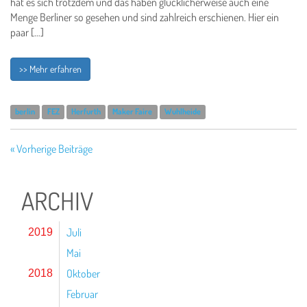
hat es sich trotzdem und das haben glücklicherweise auch eine
Menge Berliner so gesehen und sind zahlreich erschienen. Hier ein
paar […]
>> Mehr erfahren
berlin
FEZ
Herfurth
Maker Faire
Wuhlheide
« Vorherige Beiträge
ARCHIV
Juli
2019
Mai
Oktober
2018
Februar