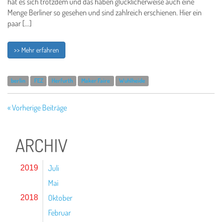
hat es sich trotzdem und das haben glücklicherweise auch eine
Menge Berliner so gesehen und sind zahlreich erschienen. Hier ein
paar […]
>> Mehr erfahren
berlin
FEZ
Herfurth
Maker Faire
Wuhlheide
« Vorherige Beiträge
ARCHIV
Juli
2019
Mai
Oktober
2018
Februar