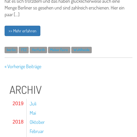
hat es sich trotzdem und das haben glücklicherweise auch eine
Menge Berliner so gesehen und sind zahlreich erschienen. Hier ein
paar […]
>> Mehr erfahren
berlin
FEZ
Herfurth
Maker Faire
Wuhlheide
« Vorherige Beiträge
ARCHIV
Juli
2019
Mai
Oktober
2018
Februar