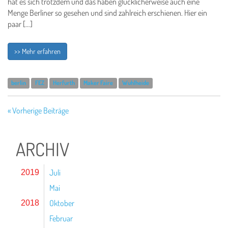
hat es sich trotzdem und das haben glücklicherweise auch eine
Menge Berliner so gesehen und sind zahlreich erschienen. Hier ein
paar […]
>> Mehr erfahren
berlin
FEZ
Herfurth
Maker Faire
Wuhlheide
« Vorherige Beiträge
ARCHIV
Juli
2019
Mai
Oktober
2018
Februar