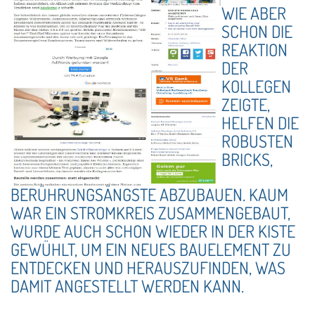
WIE ABER
SCHON DIE
REAKTION
DER
KOLLEGEN
ZEIGTE,
HELFEN DIE
ROBUSTEN
BRICKS,
BERÜHRUNGSÄNGSTE ABZUBAUEN. KAUM
WAR EIN STROMKREIS ZUSAMMENGEBAUT,
WURDE AUCH SCHON WIEDER IN DER KISTE
GEWÜHLT, UM EIN NEUES BAUELEMENT ZU
ENTDECKEN UND HERAUSZUFINDEN, WAS
DAMIT ANGESTELLT WERDEN KANN.