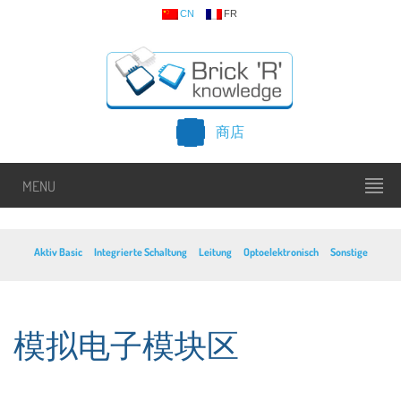
CN
FR
商店
MENU
Aktiv Basic
Integrierte Schaltung
Leitung
Optoelektronisch
Sonstige
模拟电子模块区