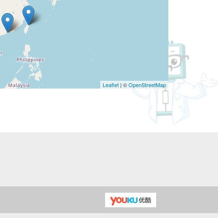
Leaflet
| ©
OpenStreetMap