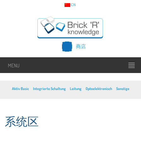
CN
商店
MENU
Aktiv Basic
Integrierte Schaltung
Leitung
Optoelektronisch
Sonstige
系统区