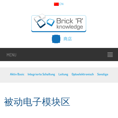
CN
商店
MENU
Aktiv Basic
Integrierte Schaltung
Leitung
Optoelektronisch
Sonstige
被动电子模块区