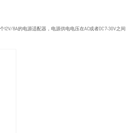
个12V/8A的电源适配器，电源供电电压在AC或者DC 7-30V之间