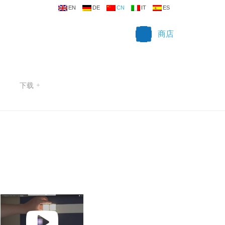
EN
DE
CN
IT
ES
商店
下载
+